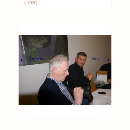
× 1920)
←
→
Previous
Next