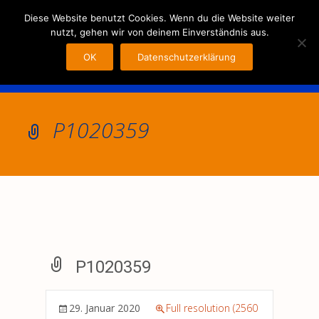
MENU
Diese Website benutzt Cookies. Wenn du die Website weiter
nutzt, gehen wir von deinem Einverständnis aus.
OK
Datenschutzerklärung
P1020359
P1020359
29. Januar 2020
Full resolution (2560