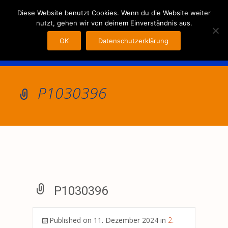
MENU
Diese Website benutzt Cookies. Wenn du die Website weiter
nutzt, gehen wir von deinem Einverständnis aus.
OK
Datenschutzerklärung
P1030396
P1030396
Published on
11. Dezember 2024
in
2.