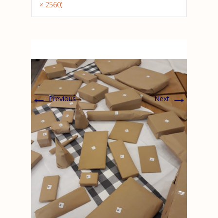
× 2560)
←
→
Previous
Next