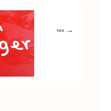
→
Next