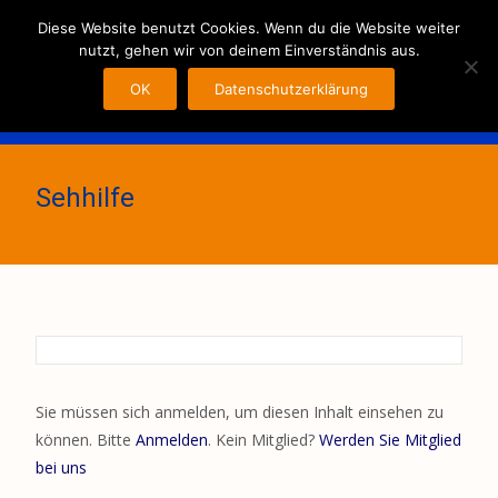
MENU
Diese Website benutzt Cookies. Wenn du die Website weiter
nutzt, gehen wir von deinem Einverständnis aus.
OK
Datenschutzerklärung
Sehhilfe
Sie müssen sich anmelden, um diesen Inhalt einsehen zu
können. Bitte
Anmelden
. Kein Mitglied?
Werden Sie Mitglied
bei uns