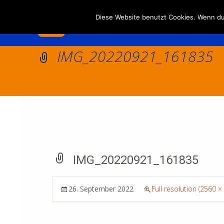
Diese Website benutzt Cookies. Wenn du 
IMG_20220921_161835
IMG_20220921_161835
26. September 2022
Full resolution (2560 ×