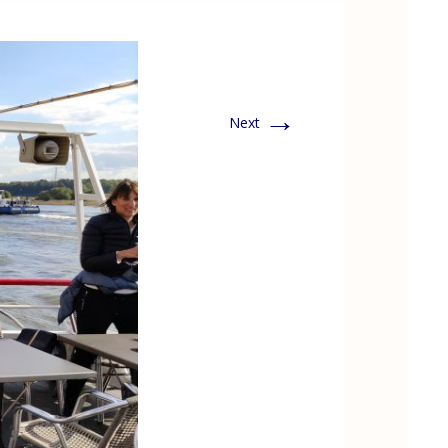
→
Next