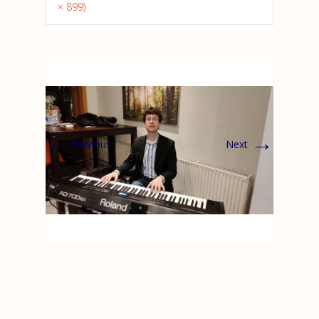
× 899)
←
→
Previous
Next