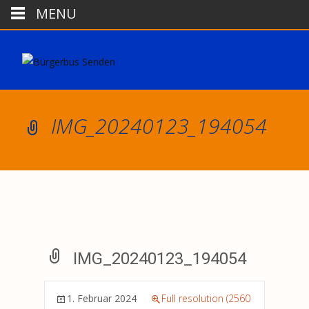
MENU
IMG_20240123_194054
IMG_20240123_194054
1. Februar 2024
Full resolution (2560