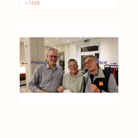
× 1439)
←
→
Previous
Next