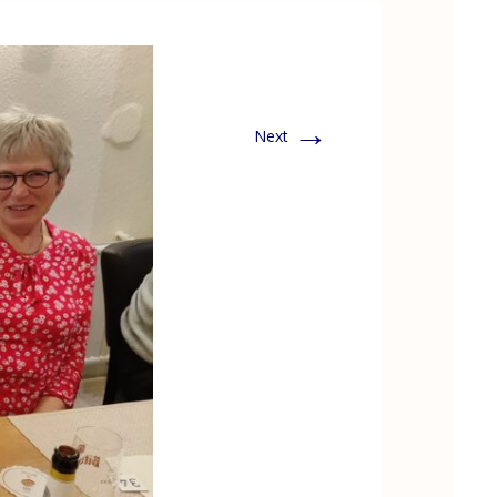
→
Next