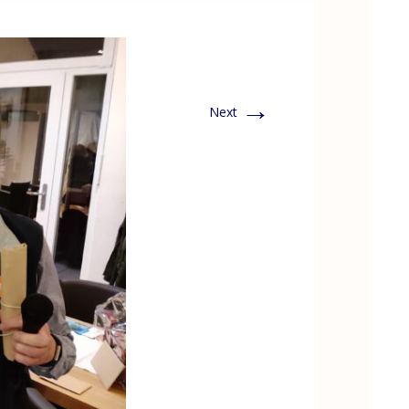
→
Next