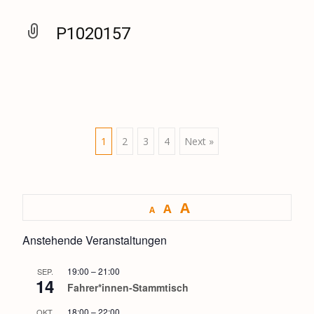
P1020157
Posts
1
2
3
4
Next »
navigation
A
A
A
Anstehende Veranstaltungen
19:00
–
21:00
SEP.
14
Fahrer*innen-Stammtisch
18:00
–
22:00
OKT.