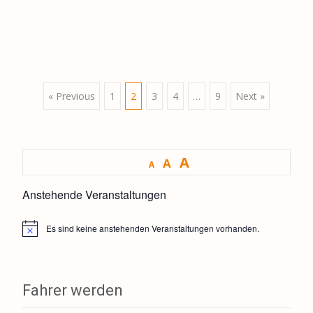
Posts
« Previous
1
2
3
4
…
9
Next »
navigation
A
A
A
Anstehende Veranstaltungen
Es sind keine anstehenden Veranstaltungen vorhanden.
H
i
n
w
e
Fahrer werden
i
s