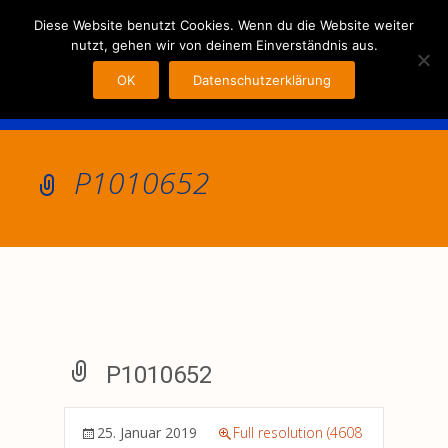
MENU
Diese Website benutzt Cookies. Wenn du die Website weiter
nutzt, gehen wir von deinem Einverständnis aus.
OK
Datenschutzerklärung
P1010652
P1010652
25. Januar 2019
Full resolution (4608