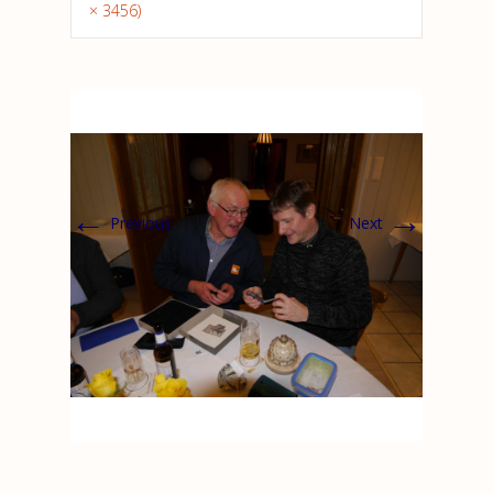
× 3456)
←
→
Previous
Next