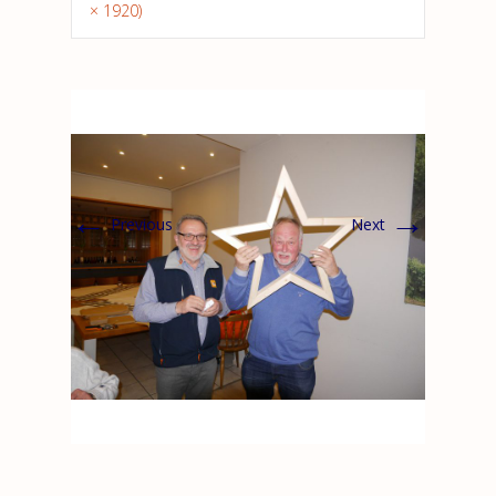
× 1920)
←
→
Previous
Next