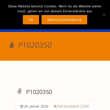
MENU
Diese Website benutzt Cookies. Wenn du die Website weiter
nutzt, gehen wir von deinem Einverständnis aus.
OK
Datenschutzerklärung
P1020350
P1020350
29. Januar 2020
Full resolution (2560