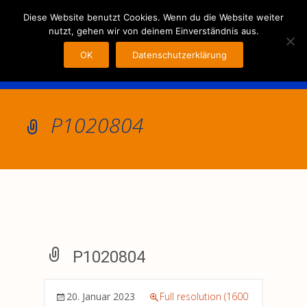
MENU
Diese Website benutzt Cookies. Wenn du die Website weiter
nutzt, gehen wir von deinem Einverständnis aus.
OK
Datenschutzerklärung
P1020804
P1020804
20. Januar 2023
Full resolution (1600