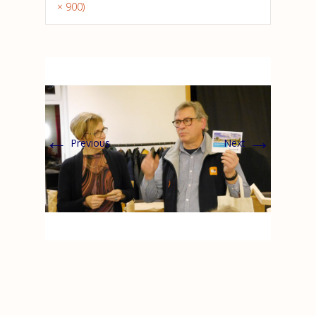
× 900)
←
→
Previous
Next