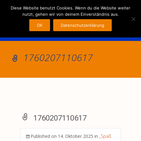
MENU
Diese Website benutzt Cookies. Wenn du die Website weiter
nutzt, gehen wir von deinem Einverständnis aus.
OK
Datenschutzerklärung
1760207110617
1760207110617
Published on
14. Oktober 2025
in
„Spaß