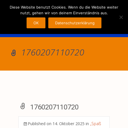
MENU
Diese Website benutzt Cookies. Wenn du die Website weiter
nutzt, gehen wir von deinem Einverständnis aus.
OK
Datenschutzerklärung
1760207110720
1760207110720
Published on
14. Oktober 2025
in
„Spaß