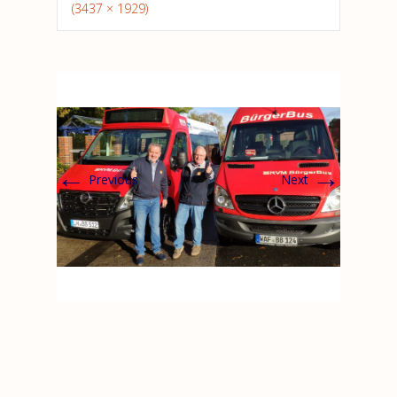
(3437 × 1929)
←
→
Previous
Next