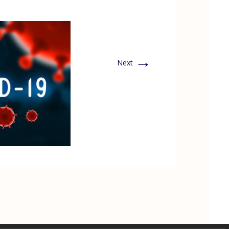
→
Next