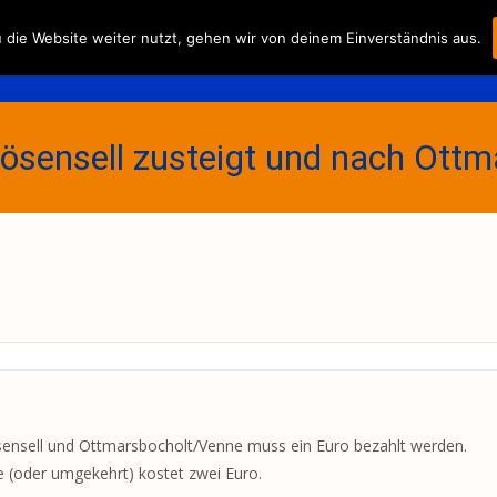
Skip
die Website weiter nutzt, gehen wir von deinem Einverständnis aus.
to
Fahrplan/-preise
Der Verei
content
Bösensell zusteigt und nach Ott
ösensell und Ottmarsbocholt/Venne muss ein Euro bezahlt werden.
 (oder umgekehrt) kostet zwei Euro.