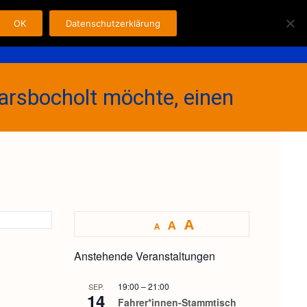
OK
Datenschutzerklärung
Search
n
Fahrer
Kontakt
Impressum
for:
marsbocholt möchte, einen
A
A
A
Anstehende Veranstaltungen
19:00
–
21:00
SEP.
14
Fahrer*innen-Stammtisch