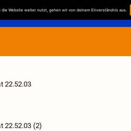
Skip
die Website weiter nutzt, gehen wir von deinem Einverständnis aus.
to
Fahrplan/-preise
Der Verei
content
t 22.52.03
 22.52.03 (2)