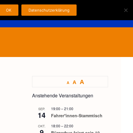
OK
Datenschutzerklärung
Search
n
Fahrer
Kontakt
Impressum
for:
A
A
A
Anstehende Veranstaltungen
19:00
–
21:00
SEP.
14
Fahrer*innen-Stammtisch
18:00
–
22:00
OKT.
9
Bürgerbus feiert sein 10-