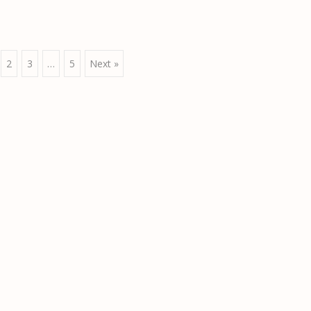
2
3
…
5
Next »