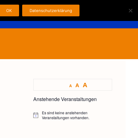
OK
Datenschutzerklärung
Search
n
Fahrer
Kontakt
Impressum
for:
A
A
A
Anstehende Veranstaltungen
Es sind keine anstehenden
H
Veranstaltungen vorhanden.
i
n
w
e