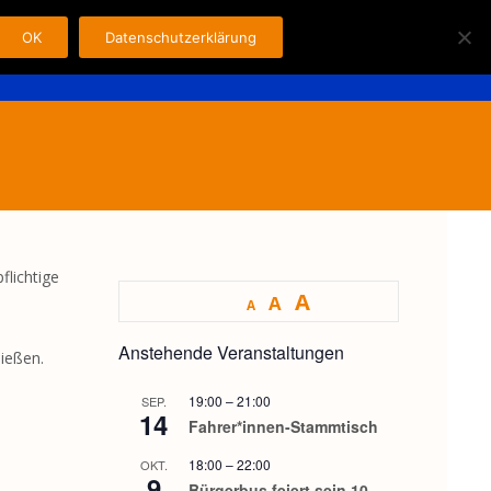
OK
Datenschutzerklärung
Search
n
Fahrer
Kontakt
Impressum
for:
flichtige
A
A
A
Anstehende Veranstaltungen
ließen.
19:00
–
21:00
SEP.
14
Fahrer*innen-Stammtisch
18:00
–
22:00
OKT.
9
Bürgerbus feiert sein 10-