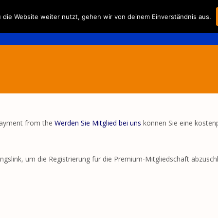
Skip
die Website weiter nutzt, gehen wir von deinem Einverständnis aus.
to
Fahrplan/-preise
Der Verei
content
 payment from the
Werden Sie Mitglied bei uns
können Sie eine kostenp
ungslink, um die Registrierung für die Premium-Mitgliedschaft abzusch