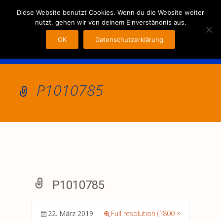
MENU
Diese Website benutzt Cookies. Wenn du die Website weiter
nutzt, gehen wir von deinem Einverständnis aus.
OK
Datenschutzerklärung
P1010785
P1010785
22. März 2019
Full resolution (1800 ×