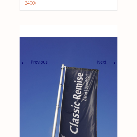
2400)
←
→
Previous
Next