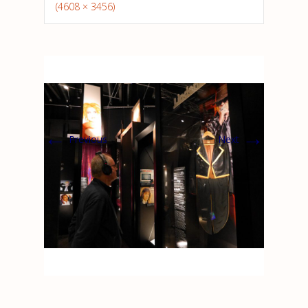
(4608 × 3456)
←
→
Previous
Next