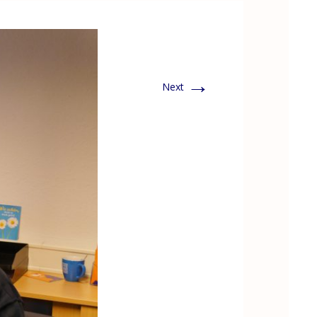
→
Next