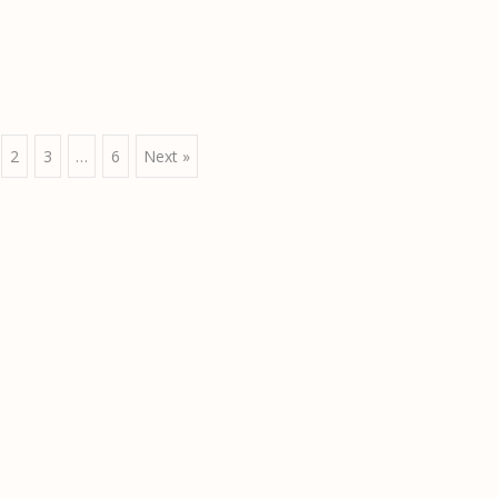
2
3
…
6
Next »