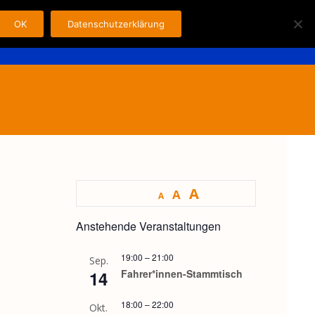
OK
Datenschutzerklärung
Search
n
Fahrer
Kontakt
Impressum
for:
A
A
A
Anstehende Veranstaltungen
19:00
–
21:00
Sep.
14
Fahrer*innen-Stammtisch
18:00
–
22:00
Okt.