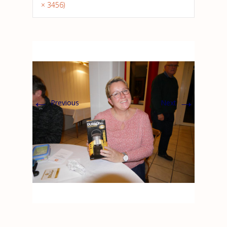
× 3456)
←
→
Previous
Next