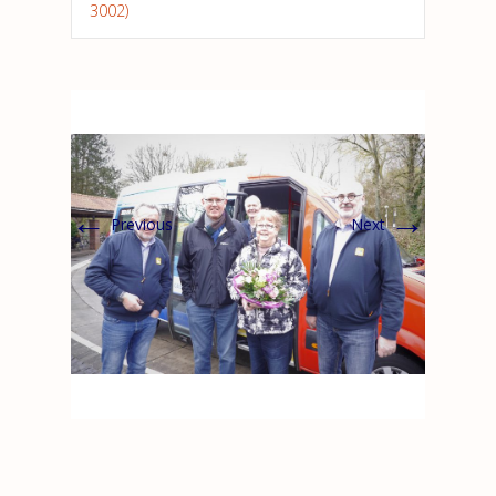
3002)
←
→
Previous
Next