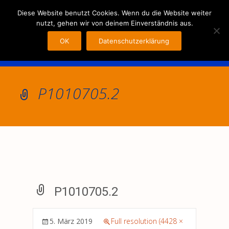
MENU
Diese Website benutzt Cookies. Wenn du die Website weiter
nutzt, gehen wir von deinem Einverständnis aus.
OK
Datenschutzerklärung
P1010705.2
P1010705.2
5. März 2019
Full resolution (4428 ×