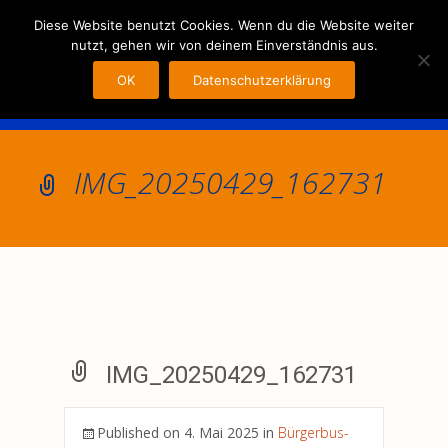
MENU
Diese Website benutzt Cookies. Wenn du die Website weiter
nutzt, gehen wir von deinem Einverständnis aus.
OK
Datenschutzerklärung
IMG_20250429_162731
IMG_20250429_162731
Published on
4. Mai 2025
in
Bürgerbus-