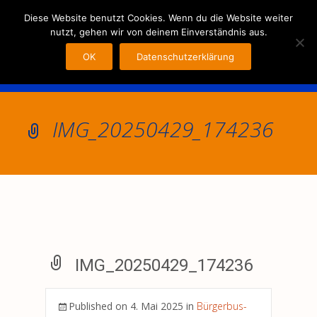
MENU
Diese Website benutzt Cookies. Wenn du die Website weiter
nutzt, gehen wir von deinem Einverständnis aus.
OK
Datenschutzerklärung
IMG_20250429_174236
IMG_20250429_174236
Published on
4. Mai 2025
in
Bürgerbus-