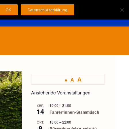
OK
Datenschutzerklärung
Search
n
Fahrer
Kontakt
Impressum
for:
A
A
A
Anstehende Veranstaltungen
19:00
–
21:00
SEP.
14
Fahrer*innen-Stammtisch
18:00
–
22:00
OKT.
9
Bürgerbus feiert sein 10-