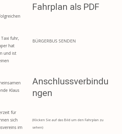
Fahrplan als PDF
olgreichen
Taxi fuhr,
BÜRGERBUS SENDEN
mper hat
n und ist
einen
Anschlussverbindu
gemeinsamen
ende Klaus
ngen
zeit für
önnen sich
(Klicken Sie auf das Bild um den Fahrplan zu
usvereins im
sehen)