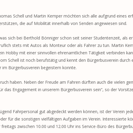
omas Schell und Martin Kemper möchten sich alle aufgrund eines erf
stützen, die auf Mobilität innerhalb von Senden angewiesen sind.
as sich bei Berthold Bönniger schon seit seiner Studentenzeit, als er 
flich stets mit Autos als Monteur oder als Fahrer zu tun. Martin Ke
n Hobby mit einer sinnvollen ehrenamtlichen Tätigkeit verbinden kan
om Schell ist noch berufstätig und kennt den Bürgerbusverein durch 
r im Bürgerbusverein begeistern konnte.
uspruch haben. Neben der Freude am Fahren dürften auch die vielen 
 für das Engagement in unserem Bürgerbusverein sein“, so der Vorsitz
end Fahrpersonal gut abgedeckt werden können, ist der Verein jeder
der für die sonstigen vielfältigen Aufgaben im Verein. Interessierte k
freitags zwischen 10.00 und 12.00 Uhr ins Service-Büro des Bürgerb