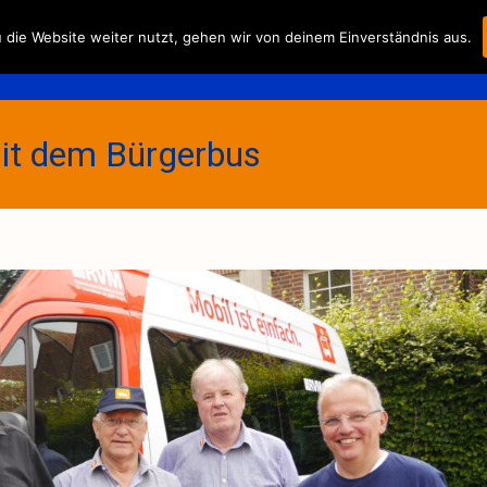
Skip
die Website weiter nutzt, gehen wir von deinem Einverständnis aus.
to
Fahrplan/-preise
Der Verei
content
mit dem Bürgerbus