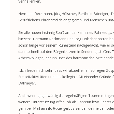
Venne lenken.
Hermann Reckmann, Jörg Hölscher, Berthold Bönniger, Th
Berufslebens ehrenamtlich engagieren und Menschen unter
Sie alle haben irrsinnig Spaß am Lenken eines Fahrzeugs, w
hinzieht. Hermann Reckmann und Jörg Hölscher hatten beru
schon lange vor seinem Ruhestand nachgedacht, wie er sei
dann schnell auf den Bürgerbusverein Senden gestoßen. T
Arbeitskollegen, der ihn über das harmonische Miteinande
„Ich freue mich sehr, dass wir aktuell einen so regen Z
Freizeitaktivitäten und das kollegiale Miteinander Gründe
Dallmeyer.
Auch wenn gegenwärtig die regelmäßigen Touren mit genüg
weitere Unterstützung offen, ob als Fahrerin bzw. Fahrer o
gern per Mail an info@buergerbus-senden.de melden oder 