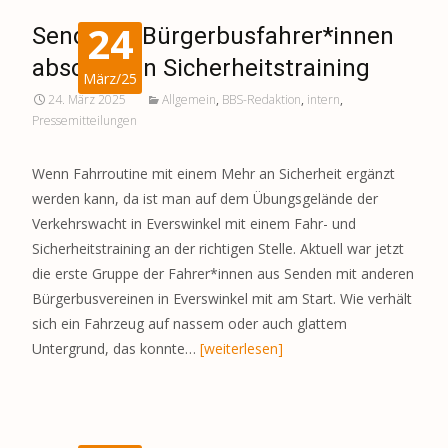
24
Sendener Bürgerbusfahrer*innen
absolvieren Sicherheitstraining
März/25
24. März 2025
Allgemein
,
BBS-Redaktion
,
intern
,
Pressemitteilungen
Wenn Fahrroutine mit einem Mehr an Sicherheit ergänzt
werden kann, da ist man auf dem Übungsgelände der
Verkehrswacht in Everswinkel mit einem Fahr- und
Sicherheitstraining an der richtigen Stelle. Aktuell war jetzt
die erste Gruppe der Fahrer*innen aus Senden mit anderen
Bürgerbusvereinen in Everswinkel mit am Start. Wie verhält
sich ein Fahrzeug auf nassem oder auch glattem
Untergrund, das konnte…
[weiterlesen]