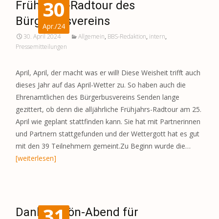
30
Frühjahrs-Radtour des
Bürgerbusvereins
Apr./24
30. April 2024
Allgemein
,
BBS-Redaktion
,
intern
,
Pressemitteilungen
April, April, der macht was er will! Diese Weisheit trifft auch
dieses Jahr auf das April-Wetter zu. So haben auch die
Ehrenamtlichen des Bürgerbusvereins Senden lange
gezittert, ob denn die alljährliche Frühjahrs-Radtour am 25.
April wie geplant stattfinden kann. Sie hat mit Partnerinnen
und Partnern stattgefunden und der Wettergott hat es gut
mit den 39 Teilnehmern gemeint.Zu Beginn wurde die…
[weiterlesen]
31
Dankeschön-Abend für