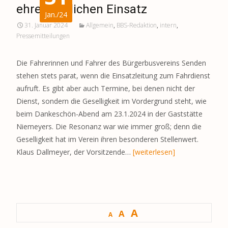
ehrenamtlichen Einsatz
Jan./24
31. Januar 2024
Allgemein
,
BBS-Redaktion
,
intern
,
Pressemitteilungen
Die Fahrerinnen und Fahrer des Bürgerbusvereins Senden
stehen stets parat, wenn die Einsatzleitung zum Fahrdienst
aufruft. Es gibt aber auch Termine, bei denen nicht der
Dienst, sondern die Geselligkeit im Vordergrund steht, wie
beim Dankeschön-Abend am 23.1.2024 in der Gaststätte
Niemeyers. Die Resonanz war wie immer groß; denn die
Geselligkeit hat im Verein ihren besonderen Stellenwert.
Klaus Dallmeyer, der Vorsitzende…
[weiterlesen]
A
A
A