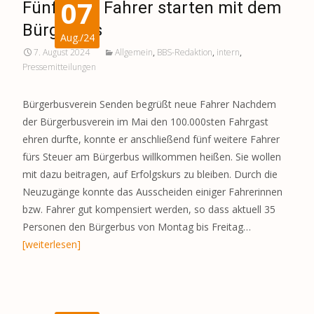
07
Fünf neue Fahrer starten mit dem
Bürgerbus
Aug./24
7. August 2024
Allgemein
,
BBS-Redaktion
,
intern
,
Pressemitteilungen
Bürgerbusverein Senden begrüßt neue Fahrer Nachdem
der Bürgerbusverein im Mai den 100.000sten Fahrgast
ehren durfte, konnte er anschließend fünf weitere Fahrer
fürs Steuer am Bürgerbus willkommen heißen. Sie wollen
mit dazu beitragen, auf Erfolgskurs zu bleiben. Durch die
Neuzugänge konnte das Ausscheiden einiger Fahrerinnen
bzw. Fahrer gut kompensiert werden, so dass aktuell 35
Personen den Bürgerbus von Montag bis Freitag…
[weiterlesen]