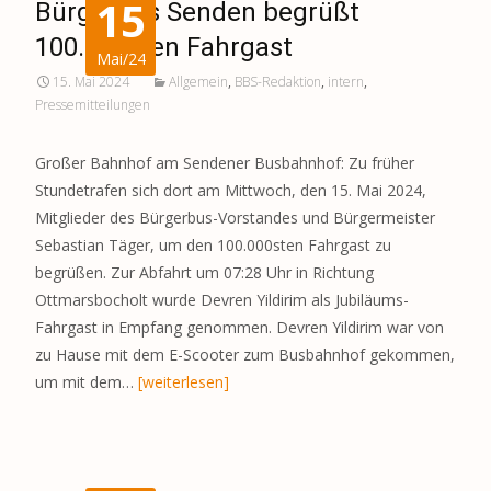
15
Bürgerbus Senden begrüßt
100.000sten Fahrgast
Mai/24
15. Mai 2024
Allgemein
,
BBS-Redaktion
,
intern
,
Pressemitteilungen
Großer Bahnhof am Sendener Busbahnhof: Zu früher
Stundetrafen sich dort am Mittwoch, den 15. Mai 2024,
Mitglieder des Bürgerbus-Vorstandes und Bürgermeister
Sebastian Täger, um den 100.000sten Fahrgast zu
begrüßen. Zur Abfahrt um 07:28 Uhr in Richtung
Ottmarsbocholt wurde Devren Yildirim als Jubiläums-
Fahrgast in Empfang genommen. Devren Yildirim war von
zu Hause mit dem E-Scooter zum Busbahnhof gekommen,
um mit dem…
[weiterlesen]